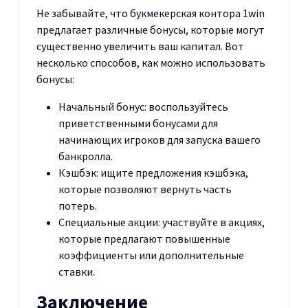
Не забывайте, что букмекерская контора 1win
предлагает различные бонусы, которые могут
существенно увеличить ваш капитал. Вот
несколько способов, как можно использовать
бонусы:
Начальный бонус: воспользуйтесь
приветственными бонусами для
начинающих игроков для запуска вашего
банкролла.
Кэшбэк: ищите предложения кэшбэка,
которые позволяют вернуть часть
потерь.
Специальные акции: участвуйте в акциях,
которые предлагают повышенные
коэффициенты или дополнительные
ставки.
Заключение