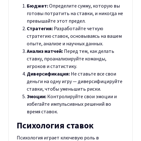
Бюджет:
Определите сумму, которую вы
готовы потратить на ставки, и никогда не
превышайте этот предел.
Стратегия:
Разработайте четкую
стратегию ставок, основываясь на вашем
опыте, анализе и научных данных.
Анализ матчей:
Перед тем, как делать
ставку, проанализируйте команды,
игроков и статистику.
Диверсификация:
Не ставьте все свои
деньги на одну игру — диверсифицируйте
ставки, чтобы уменьшить риски.
Эмоции:
Контролируйте свои эмоции и
избегайте импульсивных решений во
время ставок.
Психология ставок
Психология играет ключевую роль в