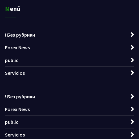
Menú
! Без рубрики
Forex News
public
Servicios
! Без рубрики
Forex News
public
Servicios