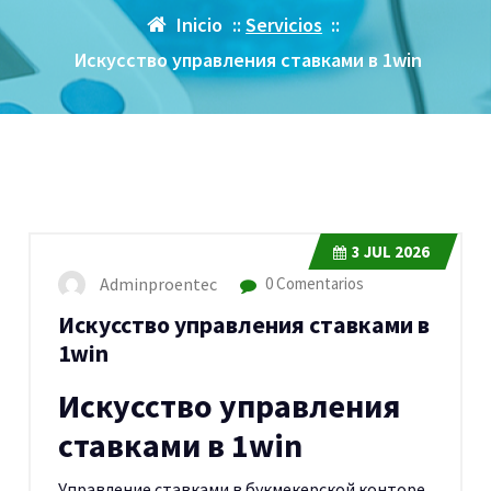
Inicio
::
Servicios
::
Искусство управления ставками в 1win
3
JUL 2026
Adminproentec
0 Comentarios
Искусство управления ставками в
1win
Искусство управления
ставками в 1win
Управление ставками в букмекерской конторе