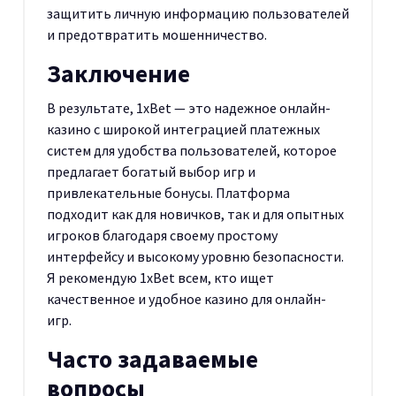
защитить личную информацию пользователей
и предотвратить мошенничество.
Заключение
В результате, 1xBet — это надежное онлайн-
казино с широкой интеграцией платежных
систем для удобства пользователей, которое
предлагает богатый выбор игр и
привлекательные бонусы. Платформа
подходит как для новичков, так и для опытных
игроков благодаря своему простому
интерфейсу и высокому уровню безопасности.
Я рекомендую 1xBet всем, кто ищет
качественное и удобное казино для онлайн-
игр.
Часто задаваемые
вопросы