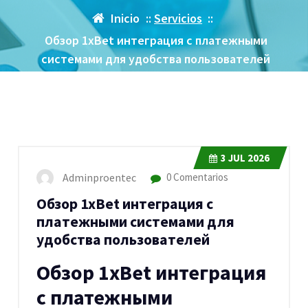
Inicio
::
Servicios
::
Обзор 1xBet интеграция с платежными
системами для удобства пользователей
3
JUL 2026
Adminproentec
0 Comentarios
Обзор 1xBet интеграция с
платежными системами для
удобства пользователей
Обзор 1xBet интеграция
с платежными