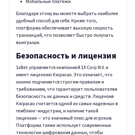
Мобильные платежи.
Благодаря этому вы можете выбрать наиболее
удобный способ для себя. Кроме того,
платформа обеспечивает высокую скорость
транзакций, что позволяет быстро получать
выигрыши.
Безопасность и лицензия
1xBet управляется компанией 1X Corp N.V. и
имеет лицензию Кюрасао. Это означает, что
казино подчиняется строгим правилам и
требованиям, что гарантирует пользователям
безопасность их данных и средств. Лицензия
Кюрасао считается одной из самых надежных в
гемблинг-индустрии, и наличие такой
лицензии — это значимый плюс для игроков.
Платформа также использует современные
технологии шифрования данных, чтобы