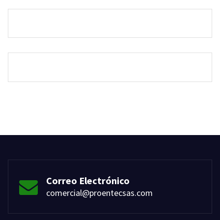
Correo Electrónico
comercial@proentecsas.com