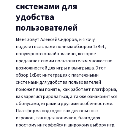
системами для
удобства
пользователей
Меня зовут Алексей Сидоров, и я хочу
поделиться с вами полным обзором 1xBet,
популярного онлайн-казино, которое
предлагает своим пользователям множество
возможностей для игры и выигрыша. Этот
обзор 1xBet интеграция с платежными
системами для удобства пользователей
поможет вам понять, как работает платформа,
как зарегистрироваться, а также ознакомиться
с бонусами, играми и другими особенностями.
Платформа подходит как для опытных
игроков, так и для новичков, благодаря
простому интерфейсу и широкому выбору игр.