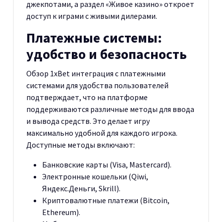
джекпотами, а раздел «Живое казино» откроет
доступ к играми с живыми дилерами.
Платежные системы:
удобство и безопасность
Обзор 1xBet интеграция с платежными
системами для удобства пользователей
подтверждает, что на платформе
поддерживаются различные методы для ввода
и вывода средств. Это делает игру
максимально удобной для каждого игрока.
Доступные методы включают:
Банковские карты (Visa, Mastercard).
Электронные кошельки (Qiwi,
Яндекс.Деньги, Skrill).
Криптовалютные платежи (Bitcoin,
Ethereum).