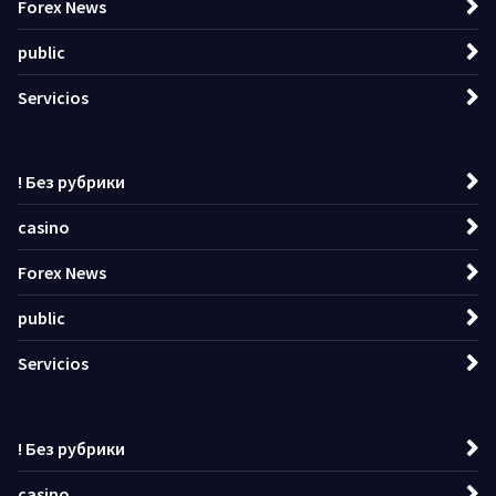
Forex News
public
Servicios
! Без рубрики
casino
Forex News
public
Servicios
! Без рубрики
casino