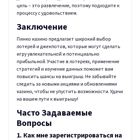
цель – это развлечение, поэтому подходите к
процессу с удовольствием.
Заключение
Пинко казино предлагает широкий выбор
лотерей и джекпотов, которые могут сделать
игру увлекательной и потенциально
прибыльной. Участие в лотереях, применение
стратегий и изучение данных поможет вам
повысить шансы на выигрыш. Не забывайте
следить за новыми акциями и обновлениями
казино, чтобы не упустить возможности. Удачи
на вашем пути к выигрышу!
Часто Задаваемые
Вопросы
1. Как мне зарегистрироваться на