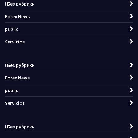
! Без рубрики
Forex News
public
Servicios
! Без рубрики
Forex News
public
Servicios
! Без рубрики