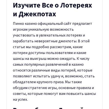
Изучите Все о Лотереях
и Джекпотах
Пинко казино официальный сайт предлагает
игрокам уникальную возможность
участвовать в увлекательных лотереях и
заработать невероятные джекпоты. В этой
статье мы подробно рассмотрим, какие
лотереи доступны пользователям и какие
шансы на выигрыш можно ожидать. К числу
самых популярных развлечений в казино
относятся различные виды лотерей, которые
позволяют испытать удачу и, возможно, стать
обладателем крупного приза. Мы также
обсудим стратегию игры, основные правила и
советы, которые помогут вам повысить шансы
на успех.