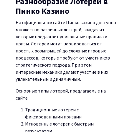
Разнообразие Лотерей в
Пинко Казино
На официальном сайте Пинко казино доступно
множество различных лотерей, каждая из
которых предлагает уникальные правила и
призы. Лотереи могут варьироваться от
простых розыгрышей до сложных игровых
процессов, которые требуют от участников
стратегического подхода. При этом
интересные механики делают участие в них
увлекательным и динамичным.
Основные типы лотерей, предлагаемые на
сайте:
Традиционные лотереи с
фиксированными призами
Мгновенные лотереи с быстрым
результатом