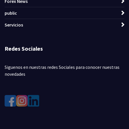
Forex News
public
Servicios
Redes Sociales
Siguenos en nuestras redes Sociales para conocer nuestras
novedades