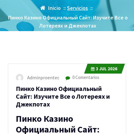
Inicio
::
Servicios
::
Пинко Казино Официальный Сайт: Изучите Все о
Лотереях и Джекпотах
3
JUL 2026
Adminproentec
0 Comentarios
Пинко Казино Официальный
Сайт: Изучите Все о Лотереях и
Джекпотах
Пинко Казино
Официальный Сайт: