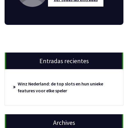
Entradas recientes
Winz Nederland: de top slots en hun unieke
features voor elke speler
Archives