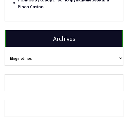
Pinco Casino
Archives
Archives