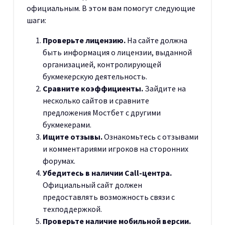
официальным. В этом вам помогут следующие
шаги:
Проверьте лицензию.
На сайте должна
быть информация о лицензии, выданной
организацией, контролирующей
букмекерскую деятельность.
Сравните коэффициенты.
Зайдите на
несколько сайтов и сравните
предложения Мостбет с другими
букмекерами.
Ищите отзывы.
Ознакомьтесь с отзывами
и комментариями игроков на сторонних
форумах.
Убедитесь в наличии Call-центра.
Официальный сайт должен
предоставлять возможность связи с
техподдержкой.
Проверьте наличие мобильной версии.