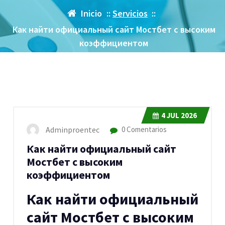
Inicio
::
Servicios
::
Как найти официальный сайт Мостбет с высоким
коэффициентом
4
JUL 2026
Adminproentec
0 Comentarios
Как найти официальный сайт
Мостбет с высоким
коэффициентом
Как найти официальный
сайт Мостбет с высоким