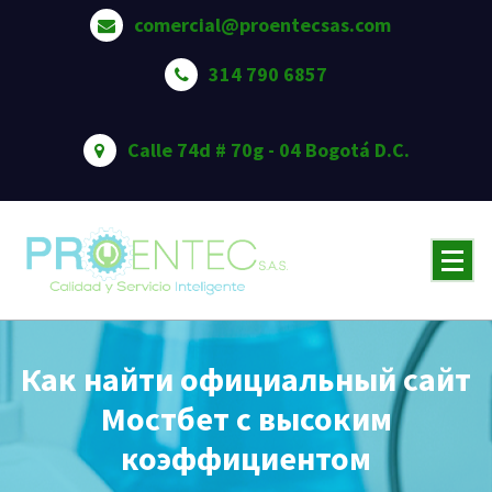
Saltar
comercial@proentecsas.com
al
contenido
314 790 6857
Calle 74d # 70g - 04 Bogotá D.C.
Mantenimiento, calibración, calificación y capacitación para equipos industriales
Как найти официальный сайт
Мостбет с высоким
коэффициентом